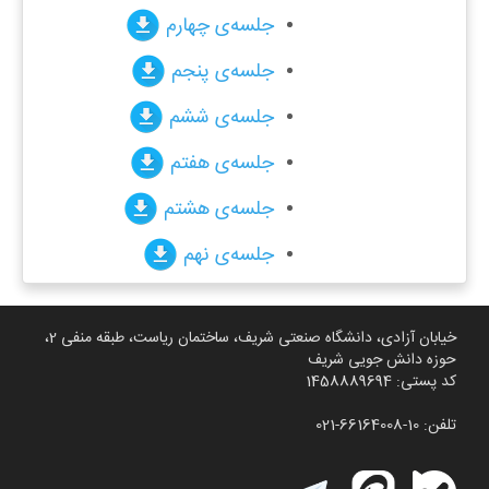
جلسه‌ی چهارم
جلسه‌ی پنجم
جلسه‌ی ششم
جلسه‌ی هفتم
جلسه‌ی هشتم
جلسه‌ی نهم
خیابان آزادی، دانشگاه صنعتی شریف، ساختمان ریاست، طبقه منفی 2،
حوزه دانش جویی شریف
کد پستی: 1458889694
تلفن: 10-66164008-021