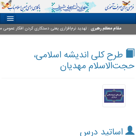
oggle
gation
مقام معظم رهبری
: تهدید نرم‌افزاری یعنی دستکاری کردن افکار عمومی مردم
طرح کلی اندیشه اسلامی،
حجت‌الاسلام مهدیان
اساتید درس