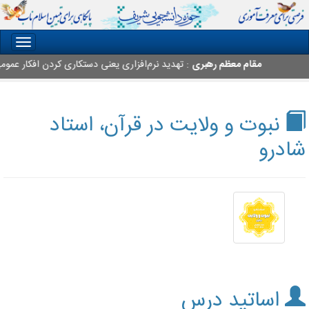
oggle
gation
مقام معظم رهبری
: تهدید نرم‌افزاری یعنی دستکاری کردن افکار عمومی م
نبوت و ولایت در قرآن، استاد
شادرو
اساتید درس