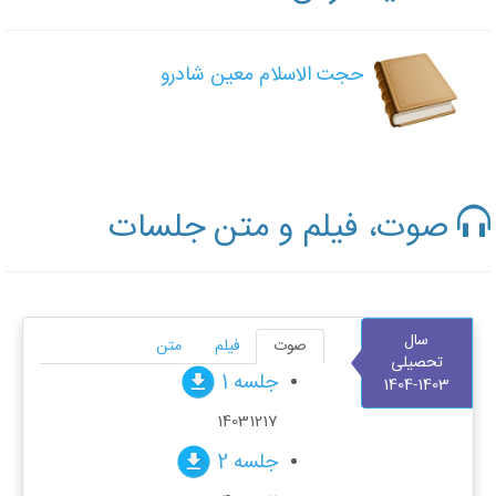
حجت الاسلام معین شادرو
صوت، فیلم و متن جلسات
سال
صوت
فیلم
متن
تحصیلی
جلسه 1
1403-1404
14031217
جلسه 2