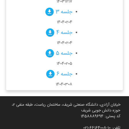
14031217
جلسه 3
14040204
جلسه 4
14040204
جلسه 5
14040205
جلسه 6
14040308
خیابان آزادی، دانشگاه صنعتی شریف، ساختمان ریاست، طبقه منفی 2،
حوزه دانش جویی شریف
کد پستی: 1458889694
تلفن: 10-66164008-021