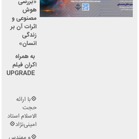
«بررسی
هوش
مصنوعی و
اثرات آن بر
زندگی
انسان»
به همراه
اکران فیلم
UPGRADE
💠
با ارائه
حجت
الاسلام استاد
امینی‌نژاد
💠
💠
و مهندس