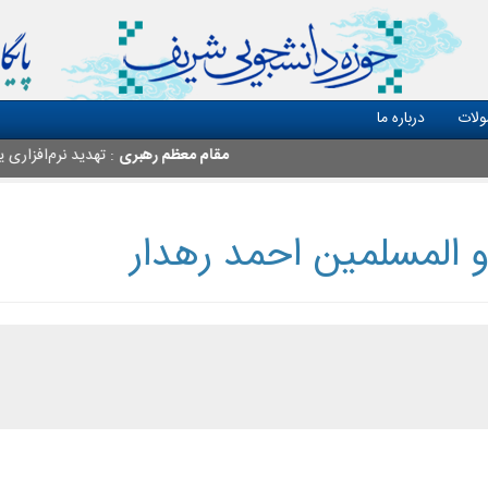
لات
درباره ما
مقام معظم رهبری
: تهدید نرم‌افزاری یعن
المسلمین احمد رهدار