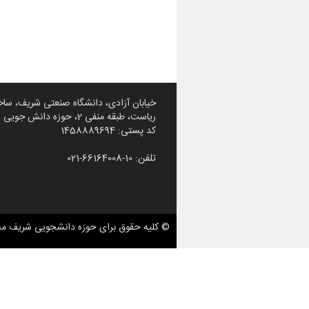
خیابان آزادی، دانشگاه صنعتی شریف، ساخ
ریاست، طبقه منفی 2، حوزه دانش جویی شریف
کد پستی: 1458889694
تلفن: 10-66164008-021
© کلیه حقوق برای حوزه دانشجویی شریف م