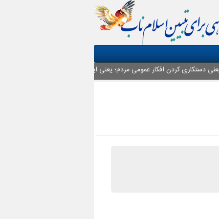
ی دستکاری کردن افکار عمومی مردم؛ یعنی ایجاد اختلاف؛ یعنی ایجاد تردید در محکما