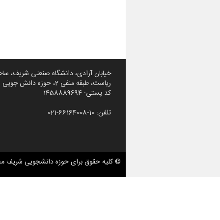
خیابان آزادی، دانشگاه صنعتی شریف، ساخ
ریاست، طبقه منفی 2، حوزه دانش جویی شریف
کد پستی: 1458889694
تلفن: 10-66164008-021
© کلیه حقوق برای حوزه دانشجویی شریف م