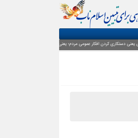
یعنی دستکاری کردن افکار عمومی مردم؛ یعنی ایجاد اختلاف؛ یعنی ایجاد تردید در مح