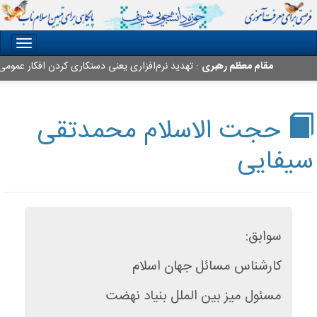
oggle
gation
مقام معظم رهبری
: تهدید نرم‌افزاری یعنی دستکاری کردن افکار عمومی مر
حجت الاسلام محمدتقی
سیفایی
سوابق:
کارشناس مسائل جهان اسلام
مسئول میز بین الملل بنیاد نهضت