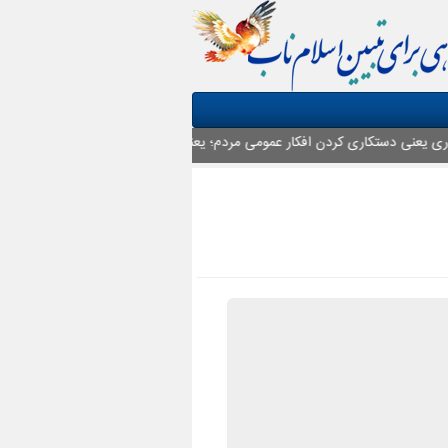
 یعنی دستکاری کردن افکار عمومی مردم؛ یعنی ایجاد اختلاف؛ یعنی ایجاد تردید در م