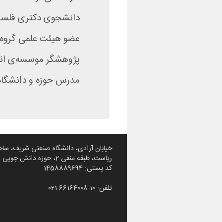
دانشجوی دکتری فلسفه
عضو هیئت علمی گروه
پژوهشگر موسسه‌ی انق
مدرس حوزه و دانشگاه
خیابان آزادی، دانشگاه صنعتی شریف، ساخ
ریاست، طبقه منفی 2، حوزه دانش جویی شریف
کد پستی: 1458889694
تلفن: 10-66164008-021